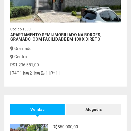
Código 1083
Códig
APARTAMENTO SEMI‑IMOBILIADO NA BORGES,
ERRE
GRAMADO, COM FACILIDADE EM 100 X DIRETO
ALTA
Gramado
Por
Centro
Már
R$1.236.581,00
R$15
m²
| 74
2 |
1 |
1 |
| 150
Vendas
Aluguéis
R$550.000,00