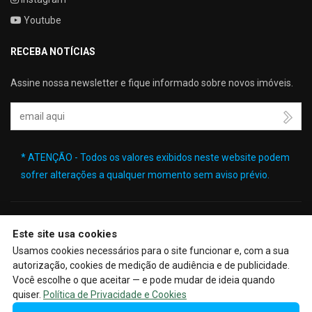
Youtube
RECEBA NOTÍCIAS
Assine nossa newsletter e fique informado sobre novos imóveis.
Seu Email
* ATENÇÃO - Todos os valores exibidos neste website podem
sofrer alterações a qualquer momento sem aviso prévio.
Este site usa cookies
🔒
| Copyright © 2026 - Website gerado por
ImobSystem - Sistema
Usamos cookies necessários para o site funcionar e, com a sua
de Gestão Imobiliária
|
Política de Privacidade e Cookies
|
autorização, cookies de medição de audiência e de publicidade.
Preferências de cookies
|
Meus dados
Você escolhe o que aceitar — e pode mudar de ideia quando
quiser.
Política de Privacidade e Cookies