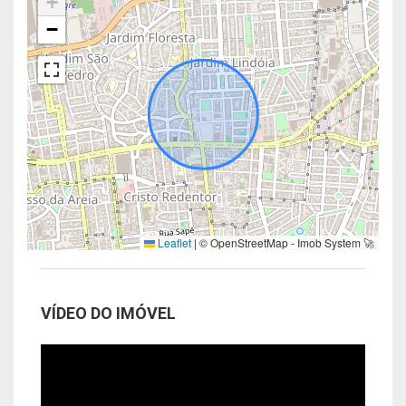
+
−
Leaflet
|
© OpenStreetMap - Imob System 🚀
VÍDEO DO IMÓVEL