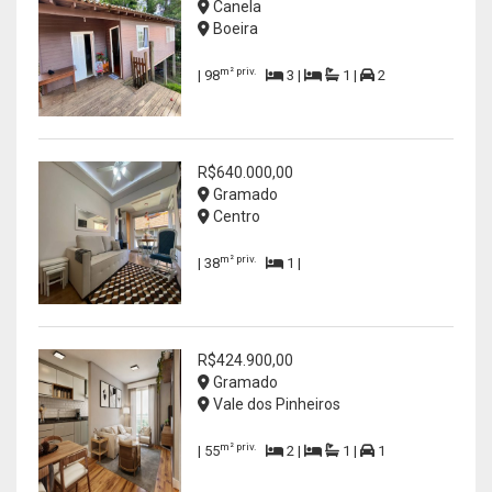
Canela
Boeira
m² priv.
| 98
3 |
1 |
2
R$640.000,00
Gramado
Centro
m² priv.
| 38
1 |
R$424.900,00
Gramado
Vale dos Pinheiros
m² priv.
| 55
2 |
1 |
1