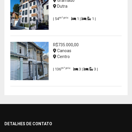
Gramado
Dutra
m² priv.
| 54
1 |
1 |
R$735.000,00
Canoas
Centro
m² priv.
| 136
3 |
3 |
DETALHES DE CONTATO