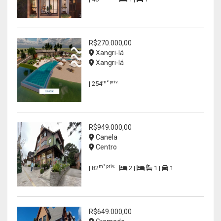
R$270.000,00
Xangri-lá
Xangri-lá
m² priv.
| 254
R$949.000,00
Canela
Centro
m² priv.
| 82
2 |
1 |
1
R$649.000,00