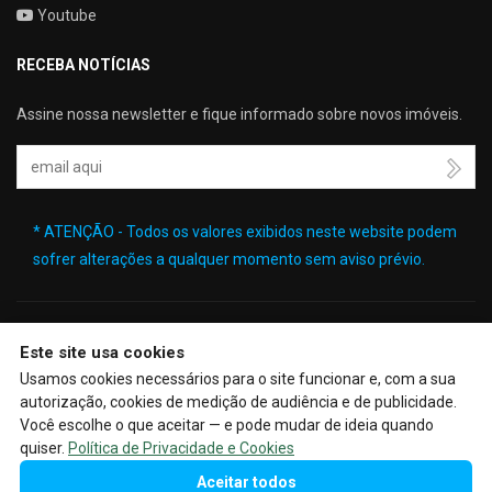
Youtube
RECEBA NOTÍCIAS
Assine nossa newsletter e fique informado sobre novos imóveis.
Seu Email
* ATENÇÃO - Todos os valores exibidos neste website podem
sofrer alterações a qualquer momento sem aviso prévio.
Este site usa cookies
🔒
| Copyright © 2026 - Website gerado por
ImobSystem - Sistema
Usamos cookies necessários para o site funcionar e, com a sua
de Gestão Imobiliária
|
Política de Privacidade e Cookies
|
autorização, cookies de medição de audiência e de publicidade.
Preferências de cookies
|
Meus dados
Você escolhe o que aceitar — e pode mudar de ideia quando
quiser.
Política de Privacidade e Cookies
Aceitar todos