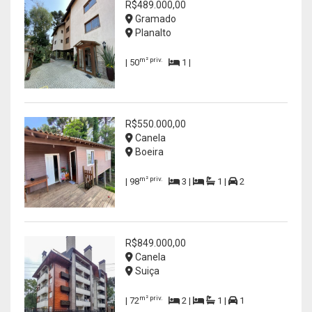
R$489.000,00
Gramado
Planalto
m² priv.
| 50
1 |
R$550.000,00
Canela
Boeira
m² priv.
| 98
3 |
1 |
2
R$849.000,00
Canela
Suiça
m² priv.
| 72
2 |
1 |
1