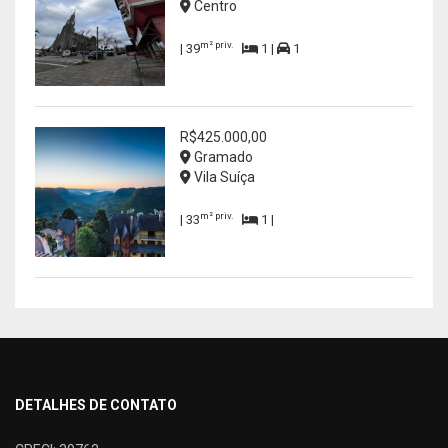
Centro
m² priv.
| 39
1 |
1
R$425.000,00
Gramado
Vila Suíça
m² priv.
| 33
1 |
DETALHES DE CONTATO