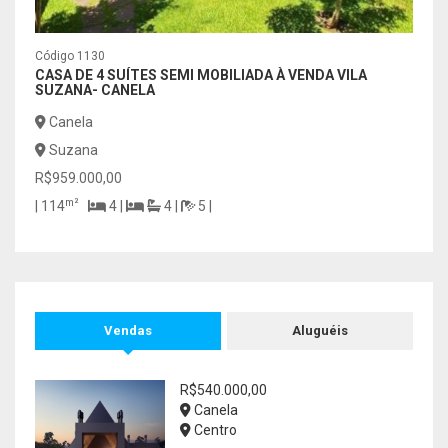
Código 1130
Códig
CASA DE 4 SUÍTES SEMI MOBILIADA À VENDA VILA
EXCL
SUZANA- CANELA
DORM
RUA 
Canela
Gr
Suzana
Cen
R$959.000,00
R$64
m²
| 114
4 |
4 |
5 |
m
| 38
Vendas
Aluguéis
R$540.000,00
Canela
Centro