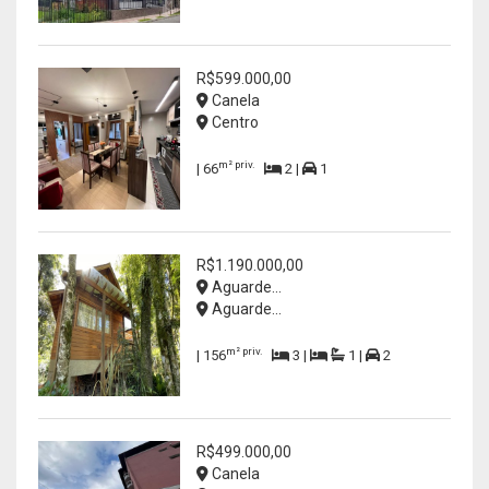
R$599.000,00
Canela
Centro
m² priv.
| 66
2 |
1
R$1.190.000,00
Aguarde...
Aguarde...
m² priv.
| 156
3 |
1 |
2
R$499.000,00
Canela