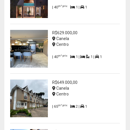
m² priv.
| 40
1 |
1
R$629.000,00
Canela
Centro
m² priv.
| 40
1 |
1 |
1
R$649.000,00
Canela
Centro
m² priv.
| 65
2 |
1