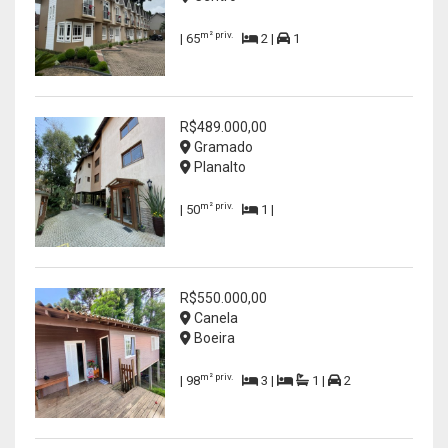
m² priv.
| 65
2 |
1
R$489.000,00
Gramado
Planalto
m² priv.
| 50
1 |
R$550.000,00
Canela
Boeira
m² priv.
| 98
3 |
1 |
2