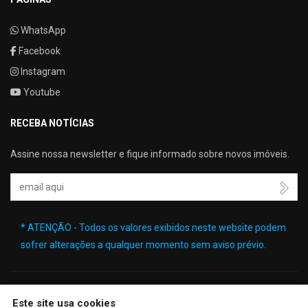
WhatsApp
Facebook
Instagram
Youtube
RECEBA NOTÍCIAS
Assine nossa newsletter e fique informado sobre novos imóveis.
Seu Email
* ATENÇÃO - Todos os valores exibidos neste website podem
sofrer alterações a qualquer momento sem aviso prévio.
Este site usa cookies
🔒
| Copyright © 2026 - Website gerado por
ImobSystem - Sistema