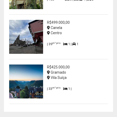
R$499.000,00
Canela
Centro
m² priv.
| 39
1 |
1
R$425.000,00
Gramado
Vila Suíça
m² priv.
| 33
1 |