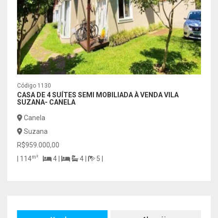
Código 1130
Códig
CASA DE 4 SUÍTES SEMI MOBILIADA À VENDA VILA
EXCL
SUZANA- CANELA
DORM
RUA 
Canela
Gr
Suzana
Cen
R$959.000,00
R$64
m²
| 114
4 |
4 |
5 |
m
| 38