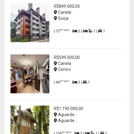
R$849.000,00
Canela
Suiça
m² priv.
| 72
2 |
1 |
1
R$599.000,00
Canela
Centro
m² priv.
| 66
2 |
1
R$1.190.000,00
Aguarde...
Aguarde...
m² priv.
| 156
3 |
1 |
2