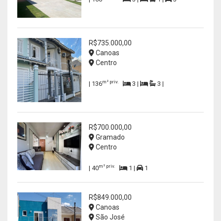
R$735.000,00
Canoas
Centro
m² priv.
| 136
3 |
3 |
R$700.000,00
Gramado
Centro
m² priv.
| 40
1 |
1
R$849.000,00
Canoas
São José