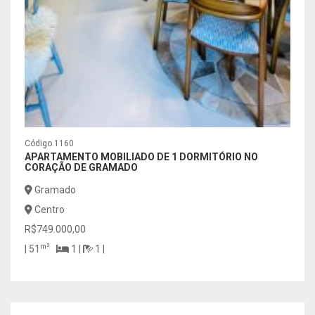
Código 1160
Códig
APARTAMENTO MOBILIADO DE 1 DORMITÓRIO NO
APAR
CORAÇÃO DE GRAMADO
MOBI
TEMP
Gramado
Gr
Centro
Cen
R$749.000,00
R$90
m²
| 51
1 |
1 |
m
| 64