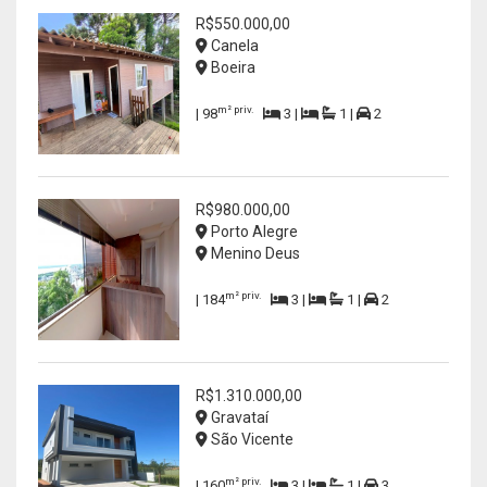
R$550.000,00
Canela
Boeira
m² priv.
| 98
3 |
1 |
2
R$980.000,00
Porto Alegre
Menino Deus
m² priv.
| 184
3 |
1 |
2
R$1.310.000,00
Gravataí
São Vicente
m² priv.
| 160
3 |
1 |
3