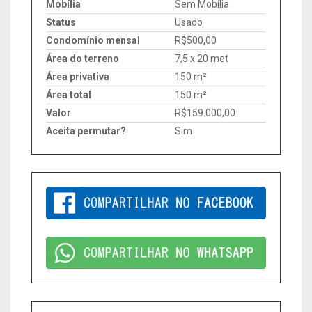
Mobília
Sem Mobília
Status
Usado
Condomínio mensal
R$500,00
Área do terreno
7,5 x 20 met
Área privativa
150 m²
Área total
150 m²
Valor
R$159.000,00
Aceita permutar?
Sim