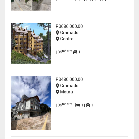
R$686.000,00
Gramado
Centro
m² priv.
| 39
1
R$480.000,00
Gramado
Moura
m² priv.
| 39
1 |
1