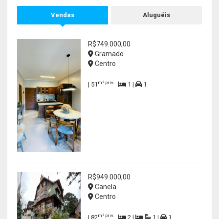
Vendas
Aluguéis
R$749.000,00
Gramado
Centro
m² priv.
| 51
1 |
1
R$949.000,00
Canela
Centro
m² priv.
| 82
2 |
1 |
1